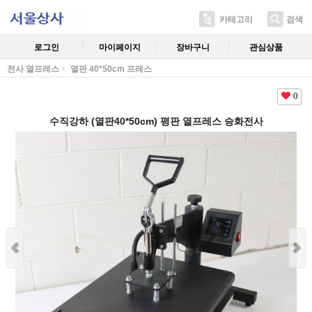
카테고리
검색
로그인
마이페이지
장바구니
관심상품
전사 열프레스
열판 40*50cm 프레스
0
수직강하 (열판40*50cm) 평판 열프레스 승화전사