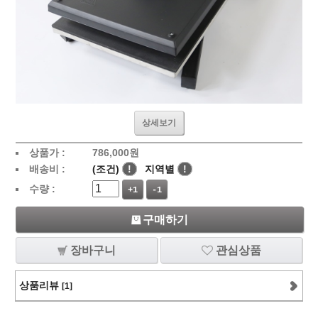
상세보기
상품가 :
786,000
원
배송비 :
(조건)
!
지역별
!
수량 :
+1
-1
구매하기
장바구니
관심상품
상품리뷰
[1]