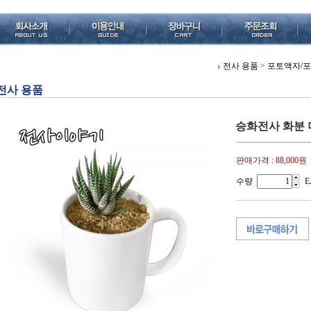
전사 용품
>
포토액자/
전사 용품
승화전사 화분
판매가격 :
88,000원
수량
E