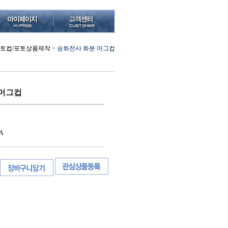
포토컵/포토상품제작
>
승화전사 화분 머그컵
 머그컵
A