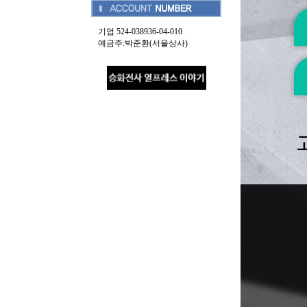
기업 524-038936-04-010
예금주:박준환(서울상사)