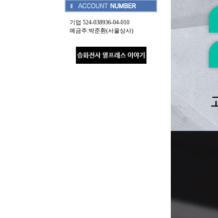
기업 524-038936-04-010
예금주:박준환(서울상사)