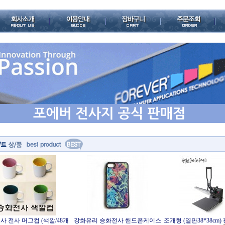
사 전사 머그컵 (색깔/48개
강화유리 승화전사 핸드폰케이스
조개형 (열판38*38cm