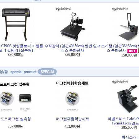
cut CP003 컷팅플로터 커팅플
수직강하 (열판40*50cm) 평판 열프
조개형 (열판38*38cm
로터 컷팅기 (실속형)
레스 승화전사
스 승화전사
880,000원
786,000원
550,000원
포토머그컵 실속형
머그컵체험학습세트
라벨프레스 Label-0
12cmX12cm 열
737,000원
452,000원
385,000원
회사소개
|