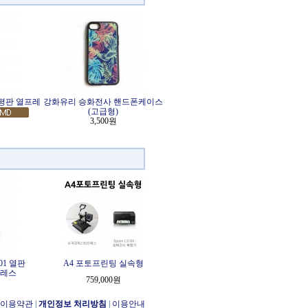
) 평판 열프레
강화유리 승화전사 핸드폰케이스
(고급형)
3,500원
01 열판
A4 포토프린팅 실속형
프레스
759,000원
이용약관
|
개인정보 처리방침
|
이용안내