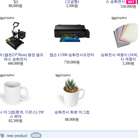
입)
(고급형)
스 승화전사
88,000원
3,500원
550,000원
 (열판23*30cm) 평판 열프
엡손 L1300 승화전사프린터
승화전사 색종이 (16색,
레스 승화전사
사 색종이
750,000원
440,000원
3,300원
 머그컵(흰색, 11온스) 1박
승화전사 화분 머그컵
스 48개
88,000원
82,500원