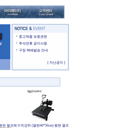
중고제품 보증관련
추석연휴 공지사항
구정 택배발송 안내
[ 지난공지 ]
) 평판 열프레
수직강하 (열판40*50cm) 평판 열프